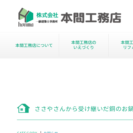
本間工務店の
本間
本間工務店について
いえづくり
リフ
ささやさんから受け継いだ銅のお
CATEGORY
|
お知らせ