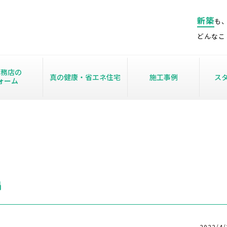
新築
も
どんなこ
工務店の
真の健康・省エネ住宅
施工事例
ス
ォーム
鍋
2022/4/