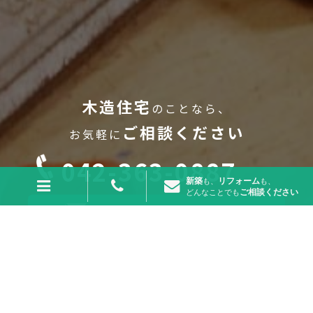
木造住宅
のことなら、
ご相談
ください
お気軽に
042-363-0887
新築
リフォーム
も、
も、
ご相談
ください
どんなことでも
メールでのお問い合せはこちら